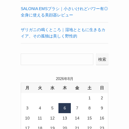
SALONIA EMSブラシ｜小さいけれどパワー有◎
全身に使える美顔器レビュー
ザリガニの鳴くところ｜湿地とともに生きるカ
イア、その孤独は美しく野性的
検索
2026年8月
月
火
水
木
金
土
日
1
2
3
4
5
6
7
8
9
10
11
12
13
14
15
16
17
18
19
20
21
22
23