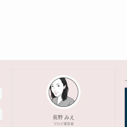
索
長野 みえ
ブログ運営者