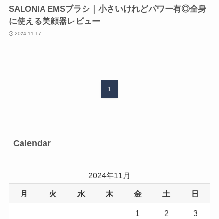
SALONIA EMSブラシ｜小さいけれどパワー有◎全身
に使える美顔器レビュー
2024-11-17
1
Calendar
2024年11月
月
火
水
木
金
土
日
1
2
3