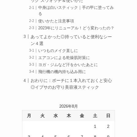
ック スウォッチ＆使いかた
中身は白いスティック｜手の甲に塗ってみ
る
使いかたと注意事項
2023年にリニューアル！どう変わったの？
あってよかった◎持っていると便利なシー
ン４選
いつものメイク直しに
エアコンによる乾燥肌対策に
ヨガ・ジムなど汗をかいたあとに
飛行機の機内持ち込み用に
おわりに：ポーチに１本入れておくと安心
◎イプサのお守り美容液スティック
2026年8月
月
火
水
木
金
土
日
1
2