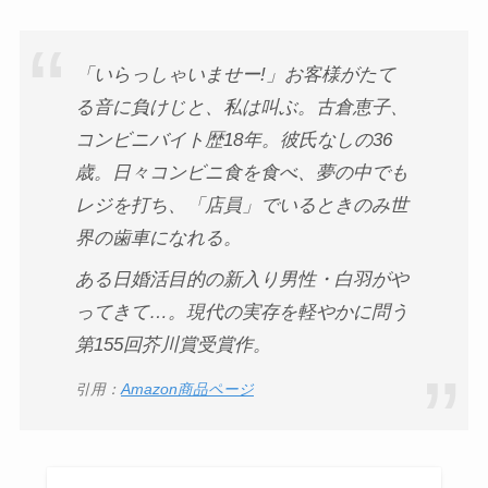
「いらっしゃいませー!」お客様がたて
る音に負けじと、私は叫ぶ。古倉恵子、
コンビニバイト歴18年。彼氏なしの36
歳。日々コンビニ食を食べ、夢の中でも
レジを打ち、「店員」でいるときのみ世
界の歯車になれる。
ある日婚活目的の新入り男性・白羽がや
ってきて…。現代の実存を軽やかに問う
第155回芥川賞受賞作。
引用：
Amazon商品ページ