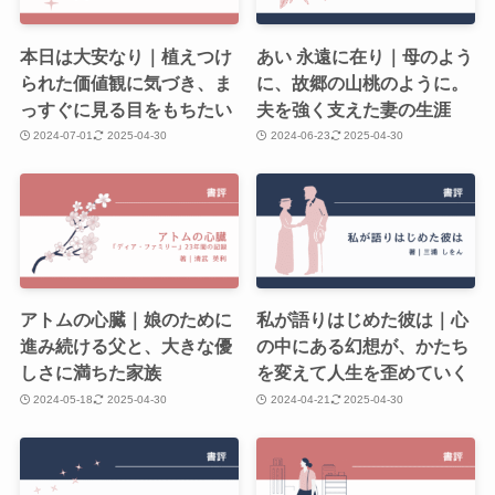
本日は大安なり｜植えつけ
あい 永遠に在り｜母のよう
られた価値観に気づき、ま
に、故郷の山桃のように。
っすぐに見る目をもちたい
夫を強く支えた妻の生涯
2024-07-01
2025-04-30
2024-06-23
2025-04-30
アトムの心臓｜娘のために
私が語りはじめた彼は｜心
進み続ける父と、大きな優
の中にある幻想が、かたち
しさに満ちた家族
を変えて人生を歪めていく
2024-05-18
2025-04-30
2024-04-21
2025-04-30