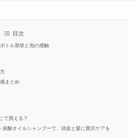
目次
体ボトル形状と泡の感触
い方
用感まとめ
要
こで買える？
ト炭酸オイルシャンプーで、頭皮と髪に贅沢ケアを