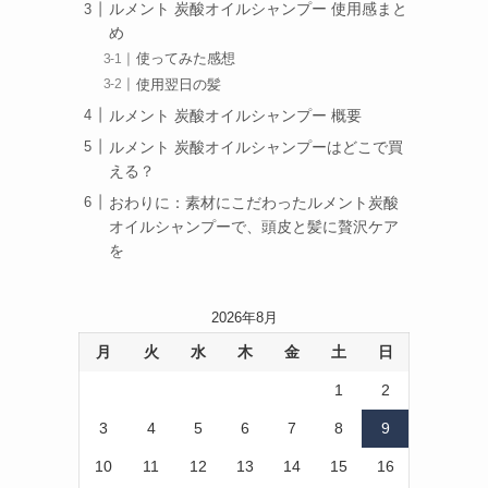
ルメント 炭酸オイルシャンプー 使用感まと
め
使ってみた感想
使用翌日の髪
ルメント 炭酸オイルシャンプー 概要
ルメント 炭酸オイルシャンプーはどこで買
える？
おわりに：素材にこだわったルメント炭酸
オイルシャンプーで、頭皮と髪に贅沢ケア
を
2026年8月
月
火
水
木
金
土
日
1
2
3
4
5
6
7
8
9
10
11
12
13
14
15
16