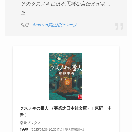
そのクスノキには不思議な言伝えがあっ
た。
引用：
Amazon商品紹介ページ
クスノキの番人 （実業之日本社文庫） [ 東野 圭
吾 ]
楽天ブックス
¥990
（2025/04/30 10:36時点 | 楽天市場調べ）