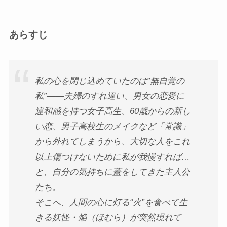
あらすじ
私の心を閉じ込めていたのは”無自覚の
私”――夫婦のすれ違い、男女の恋愛に
違和感を持つ女子高生、60歳からの新し
い恋、男子高校生のメイクなど「常識」
から外れてしまうから、大切な人をこれ
以上傷つけないために私が我慢すれば…
と、自分の気持ちに蓋をしてきた主人公
たち。
そこへ、人間の心に灯る“火”を食べて生
きる妖怪・焔（ほむら）が突然現れて