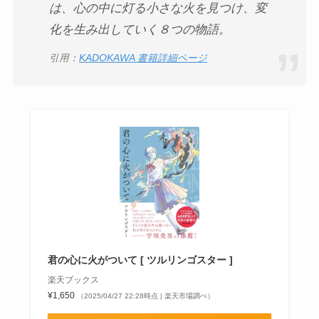
は、心の中に灯る小さな火を見つけ、変
化を生み出していく８つの物語。
引用：
KADOKAWA 書籍詳細ページ
君の心に火がついて [ ツルリンゴスター ]
楽天ブックス
¥1,650
（2025/04/27 22:28時点 | 楽天市場調べ）